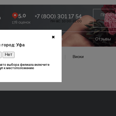
5,0
+7 (800) 301 17 54
ПРОЙТ
а
пн-вс: 10:00-22:00
ТЕСТ
178 оценок
✖
ание
Лицензии
Отзывы
 город: Уфа
Нет
МСК Сайкина фото клиники (17)
Виски
авто выбора филиала включите
уп к местоположению