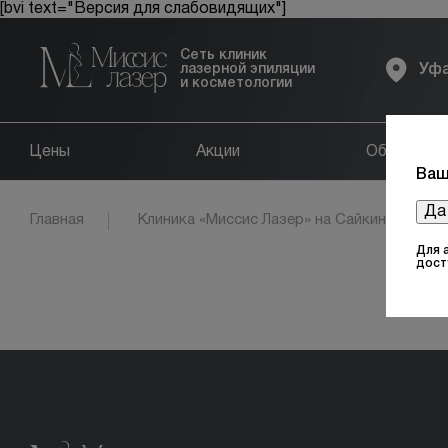
[bvi text="Версия для слабовидящих"]
Сеть клиник
лазерной эпиляции
Уф
и косметологии
Цены
Акции
Оборудов
Ваш
Да
Главная
Клиника «Миссис Лазер» на Сайкина
Для 
дост