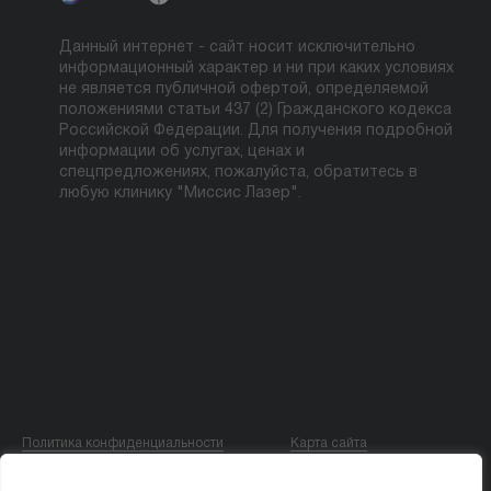
Данный интернет - сайт носит исключительно
информационный характер и ни при каких условиях
не является публичной офертой, определяемой
положениями статьи 437 (2) Гражданского кодекса
Российской Федерации. Для получения подробной
информации об услугах, ценах и
спецпредложениях, пожалуйста, обратитесь в
любую клинику "Миссис Лазер".
Политика конфиденциальности
Карта сайта
© ООО «МИССИС ЛЭ»