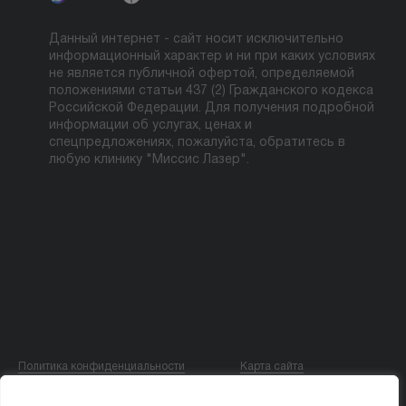
Данный интернет - сайт носит исключительно
информационный характер и ни при каких условиях
не является публичной офертой, определяемой
положениями статьи 437 (2) Гражданского кодекса
Российской Федерации. Для получения подробной
информации об услугах, ценах и
спецпредложениях, пожалуйста, обратитесь в
любую клинику "Миссис Лазер".
Политика конфиденциальности
Карта сайта
© ООО «МИССИС ЛЭ»