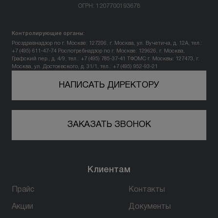
ОГРН: 1207700193678
Вопрос-ответ
Контролирующие органы:
Контакты
Росздравнадзор по г. Москве: 127206, г. Москва, ул. Вучетича, д. 12А, тел.:
+7 (495) 611-47-74
Роспотребнадзор по г. Москве: 129626, г. Москва,
Графский пер., д. 4/9, тел.: +7 (495) 785-37-41
ТФОМС г. Москвы: 127473, г.
Москва, ул. Достоевского, д. 31/1, тел.: +7 (495) 952-93-21
+7 (800) 301 17 54
НАПИСАТЬ ДИРЕКТОРУ
Уфа
ЗАКАЗАТЬ ЗВОНОК
5,0
178 оценок
450077, г. Уфа,
ул. Достоевского, д. 106
Клиентам
пн-вс: 10:00-22:00
Прайс
Контакты
ПРОЙТИ ТЕСТ
Акции
Документы