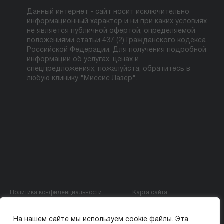
Данный интернет - сайт носит исключительно
информационный характер и ни при каких условиях
не является публичной офертой, определяемой
положениями статьи 437 (2) Гражданского кодекса
Российской Федерации. Для получения подробной
информации об услугах, ценах и
спецпредложениях, пожалуйста, обратитесь в
любую клинику "Миссис Лазер".
Политика конфиденциальности
Карта сайта
© ООО «МИССИС ЛЭ»
На нашем сайте мы используем cookie файлы. Эта