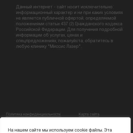
Данный интернет - сайт носит исключительно
информационный характер и ни при каких условиях
не является публичной офертой, определяемой
положениями статьи 437 (2) Гражданского кодекса
Российской Федерации. Для получения подробной
информации об услугах, ценах и
спецпредложениях, пожалуйста, обратитесь в
любую клинику "Миссис Лазер".
Политика конфиденциальности
Карта сайта
© ООО «МИССИС ЛЭ»
На нашем сайте мы используем cookie файлы. Эта