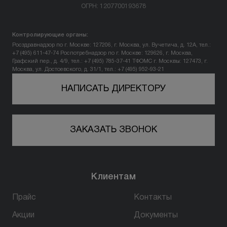
ОГРН: 1207700193678
Вопрос-ответ
Контролирующие органы:
Контакты
Росздравнадзор по г. Москве: 127206, г. Москва, ул. Вучетича, д. 12А, тел.:
+7 (495) 611-47-74
Роспотребнадзор по г. Москве: 129626, г. Москва,
Графский пер., д. 4/9, тел.: +7 (495) 785-37-41
ТФОМС г. Москвы: 127473, г.
Москва, ул. Достоевского, д. 31/1, тел.: +7 (495) 952-93-21
+7 (800) 301 17 54
НАПИСАТЬ ДИРЕКТОРУ
Уфа
ЗАКАЗАТЬ ЗВОНОК
5,0
178 оценок
450077, г. Уфа,
ул. Достоевского, д. 106
Клиентам
пн-вс: 10:00-22:00
Прайс
Контакты
ПРОЙТИ ТЕСТ
Акции
Документы