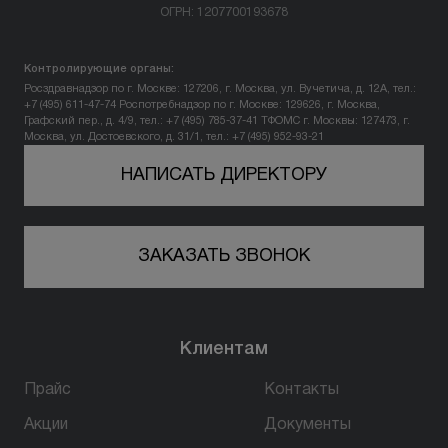
ОГРН: 1207700193678
Вопрос-ответ
Контролирующие органы:
Контакты
Росздравнадзор по г. Москве: 127206, г. Москва, ул. Вучетича, д. 12А, тел.:
+7 (495) 611-47-74
Роспотребнадзор по г. Москве: 129626, г. Москва,
Графский пер., д. 4/9, тел.: +7 (495) 785-37-41
ТФОМС г. Москвы: 127473, г.
Москва, ул. Достоевского, д. 31/1, тел.: +7 (495) 952-93-21
+7 (800) 301 17 54
НАПИСАТЬ ДИРЕКТОРУ
Уфа
ЗАКАЗАТЬ ЗВОНОК
5,0
178 оценок
450077, г. Уфа,
ул. Достоевского, д. 106
Клиентам
пн-вс: 10:00-22:00
Прайс
Контакты
ПРОЙТИ ТЕСТ
Акции
Документы