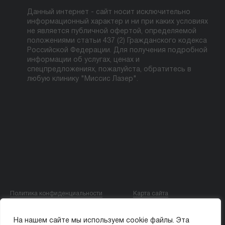
Данный интернет - сайт носит исключительно
информационный характер и ни при каких условиях
не является публичной офертой, определяемой
положениями статьи 437 (2) Гражданского кодекса
Российской Федерации. Для получения подробной
информации об услугах, ценах и
спецпредложениях, пожалуйста, обратитесь в
любую клинику "Миссис Лазер".
Политика конфиденциальности
Карта сайта
© ООО «МИССИС ЛЭ»
На нашем сайте мы используем cookie файлы. Эта