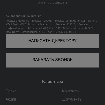
ОГРН: 1207700193678
Вопрос-ответ
Контролирующие органы:
Контакты
Росздравнадзор по г. Москве: 127206, г. Москва, ул. Вучетича, д. 12А, тел.:
+7 (495) 611-47-74
Роспотребнадзор по г. Москве: 129626, г. Москва,
Графский пер., д. 4/9, тел.: +7 (495) 785-37-41
ТФОМС г. Москвы: 127473, г.
Москва, ул. Достоевского, д. 31/1, тел.: +7 (495) 952-93-21
+7 (800) 301 17 54
НАПИСАТЬ ДИРЕКТОРУ
Уфа
ЗАКАЗАТЬ ЗВОНОК
5,0
178 оценок
450077, г. Уфа,
ул. Достоевского, д. 106
Клиентам
пн-вс: 10:00-22:00
Прайс
Контакты
ПРОЙТИ ТЕСТ
Акции
Документы