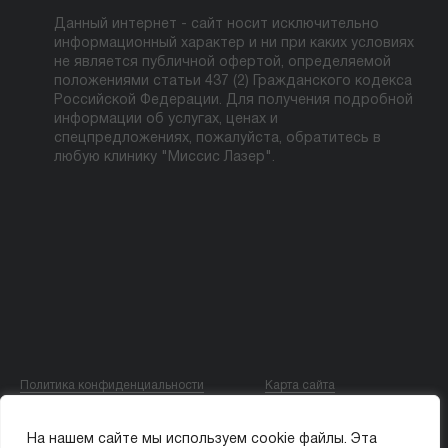
Данный интернет - сайт носит исключительно
информационный характер и ни при каких условиях
не является публичной офертой, определяемой
положениями статьи 437 (2) Гражданского кодекса
Российской Федерации. Для получения подробной
информации об услугах, ценах и
спецпредложениях, пожалуйста, обратитесь в
любую клинику "Миссис Лазер".
Политика конфиденциальности
Карта сайта
© ООО «МИССИС ЛЭ»
На нашем сайте мы используем cookie файлы. Эта