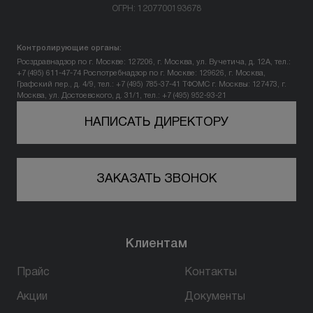
ОГРН: 1207700193678
Вопрос-ответ
Контролирующие органы:
Контакты
Росздравнадзор по г. Москве: 127206, г. Москва, ул. Вучетича, д. 12А, тел.:
+7 (495) 611-47-74
Роспотребнадзор по г. Москве: 129626, г. Москва,
Графский пер., д. 4/9, тел.: +7 (495) 785-37-41
ТФОМС г. Москвы: 127473, г.
Москва, ул. Достоевского, д. 31/1, тел.: +7 (495) 952-93-21
+7 (800) 301 17 54
НАПИСАТЬ ДИРЕКТОРУ
Уфа
ЗАКАЗАТЬ ЗВОНОК
5,0
178 оценок
450077, г. Уфа,
ул. Достоевского, д. 106
Клиентам
пн-вс: 10:00-22:00
Прайс
Контакты
ПРОЙТИ ТЕСТ
Акции
Документы