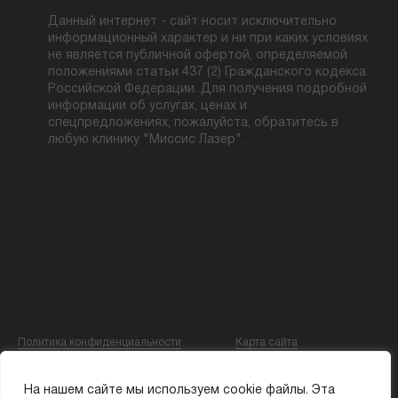
Данный интернет - сайт носит исключительно
информационный характер и ни при каких условиях
не является публичной офертой, определяемой
положениями статьи 437 (2) Гражданского кодекса
Российской Федерации. Для получения подробной
информации об услугах, ценах и
спецпредложениях, пожалуйста, обратитесь в
любую клинику "Миссис Лазер".
Политика конфиденциальности
Карта сайта
© ООО «МИССИС ЛЭ»
На нашем сайте мы используем cookie файлы. Эта