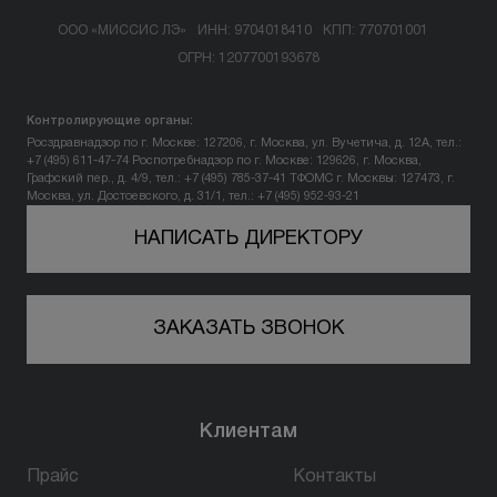
ООО «МИССИС ЛЭ»
ИНН: 9704018410
КПП: 770701001
ОГРН: 1207700193678
Контролирующие органы:
Росздравнадзор по г. Москве: 127206, г. Москва, ул. Вучетича, д. 12А, тел.:
+7 (495) 611-47-74
Роспотребнадзор по г. Москве: 129626, г. Москва,
Графский пер., д. 4/9, тел.: +7 (495) 785-37-41
ТФОМС г. Москвы: 127473, г.
Москва, ул. Достоевского, д. 31/1, тел.: +7 (495) 952-93-21
НАПИСАТЬ ДИРЕКТОРУ
ЗАКАЗАТЬ ЗВОНОК
Клиентам
Прайс
Контакты