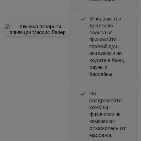
В первые три
дня после
сеанса не
принимайте
горячий душ
или ванну и не
ходите в бани,
сауны и
бассейны
Не
раздражайте
кожу ни
физически ни
химически:
откажитесь от
массажа,