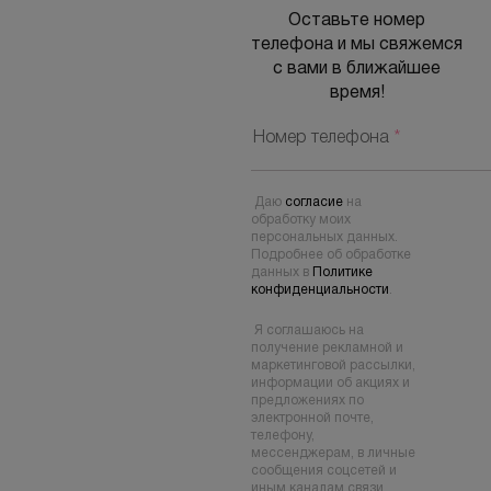
Оставьте номер
телефона и мы свяжемся
с вами в ближайшее
время!
Номер телефона
*
Даю
согласие
на
обработку моих
персональных данных.
Подробнее об обработке
данных в
Политике
конфиденциальности
.
Я соглашаюсь на
получение рекламной и
маркетинговой рассылки,
информации об акциях и
предложениях по
электронной почте,
телефону,
мессенджерам, в личные
сообщения соцсетей и
иным каналам связи.