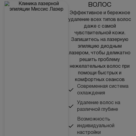
волос
Вопрос-ответ
Эффективное и бережное
удаление всех типов волос
Контакты
даже с самой
чувствительной кожи.
Запишитесь на лазерную
эпиляцию диодным
+7 (800) 301 17 54
лазером, чтобы деликатно
решить проблему
нежелательных волос при
помощи быстрых и
Уфа
комфортных сеансов
5,0
178 оценок
Современная система
охлаждения
450077, г. Уфа,
ул. Достоевского, д. 106
Удаление волос на
различной глубине
пн-вс: 10:00-22:00
Возможность
индивидуальной
ПРОЙТИ ТЕСТ
настройки