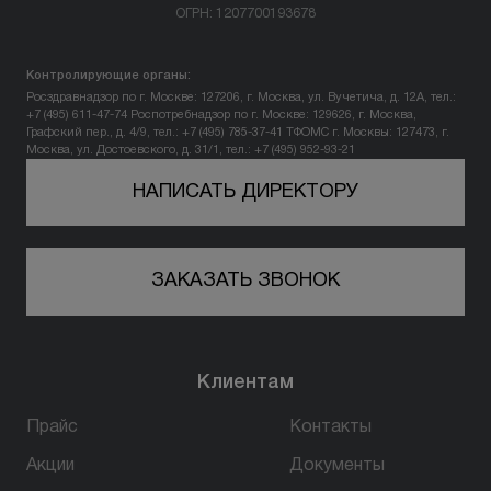
ОГРН: 1207700193678
Вопрос-ответ
Контролирующие органы:
Контакты
Росздравнадзор по г. Москве: 127206, г. Москва, ул. Вучетича, д. 12А, тел.:
+7 (495) 611-47-74
Роспотребнадзор по г. Москве: 129626, г. Москва,
Графский пер., д. 4/9, тел.: +7 (495) 785-37-41
ТФОМС г. Москвы: 127473, г.
Москва, ул. Достоевского, д. 31/1, тел.: +7 (495) 952-93-21
+7 (800) 301 17 54
НАПИСАТЬ ДИРЕКТОРУ
Уфа
ЗАКАЗАТЬ ЗВОНОК
5,0
178 оценок
450077, г. Уфа,
ул. Достоевского, д. 106
Клиентам
пн-вс: 10:00-22:00
Прайс
Контакты
ПРОЙТИ ТЕСТ
Акции
Документы