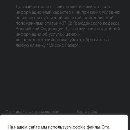
Данный интернет - сайт носит исключительно
информационный характер и ни при каких условиях
не является публичной офертой, определяемой
положениями статьи 437 (2) Гражданского кодекса
Российской Федерации. Для получения подробной
информации об услугах, ценах и
спецпредложениях, пожалуйста, обратитесь в
любую клинику "Миссис Лазер".
Политика конфиденциальности
Карта сайта
© ООО «МИССИС ЛЭ»
На нашем сайте мы используем cookie файлы. Эта