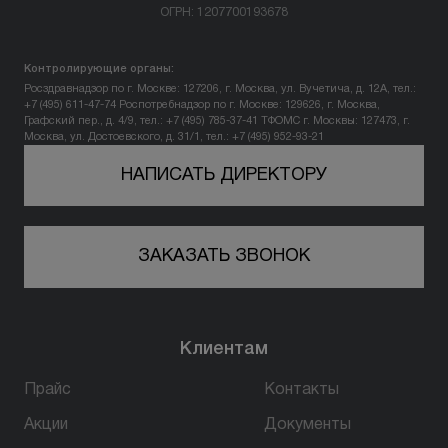
ОГРН: 1207700193678
Вопрос-ответ
Контролирующие органы:
Контакты
Росздравнадзор по г. Москве: 127206, г. Москва, ул. Вучетича, д. 12А, тел.:
+7 (495) 611-47-74
Роспотребнадзор по г. Москве: 129626, г. Москва,
Графский пер., д. 4/9, тел.: +7 (495) 785-37-41
ТФОМС г. Москвы: 127473, г.
Москва, ул. Достоевского, д. 31/1, тел.: +7 (495) 952-93-21
+7 (800) 301 17 54
НАПИСАТЬ ДИРЕКТОРУ
Уфа
ЗАКАЗАТЬ ЗВОНОК
5,0
178 оценок
450077, г. Уфа,
ул. Достоевского, д. 106
Клиентам
пн-вс: 10:00-22:00
Прайс
Контакты
ПРОЙТИ ТЕСТ
Акции
Документы