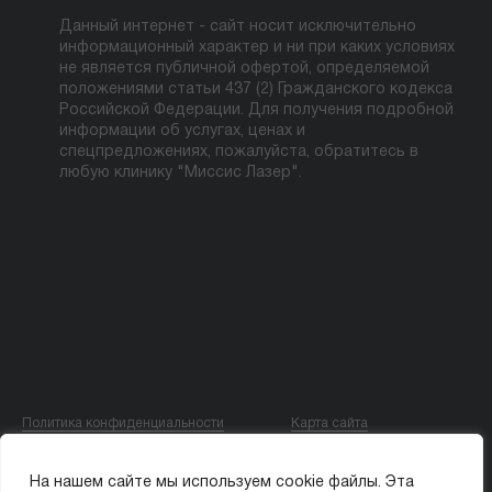
Данный интернет - сайт носит исключительно
информационный характер и ни при каких условиях
не является публичной офертой, определяемой
положениями статьи 437 (2) Гражданского кодекса
Российской Федерации. Для получения подробной
информации об услугах, ценах и
спецпредложениях, пожалуйста, обратитесь в
любую клинику "Миссис Лазер".
Политика конфиденциальности
Карта сайта
© ООО «МИССИС ЛЭ»
На нашем сайте мы используем cookie файлы. Эта