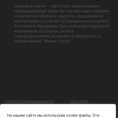
Данный интернет - сайт носит исключительно
информационный характер и ни при каких условиях
не является публичной офертой, определяемой
положениями статьи 437 (2) Гражданского кодекса
Российской Федерации. Для получения подробной
информации об услугах, ценах и
спецпредложениях, пожалуйста, обратитесь в
любую клинику "Миссис Лазер".
Политика конфиденциальности
Карта сайта
© ООО «МИССИС ЛЭ»
На нашем сайте мы используем cookie файлы. Эта