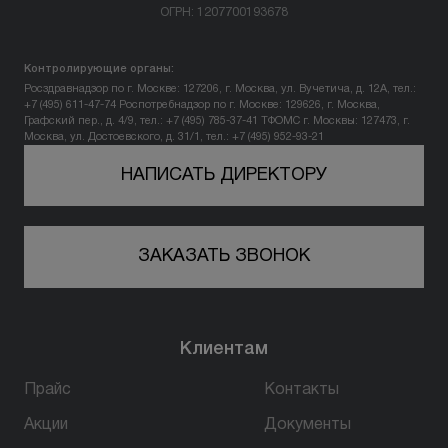
ОГРН: 1207700193678
Вопрос-ответ
Контролирующие органы:
Контакты
Росздравнадзор по г. Москве: 127206, г. Москва, ул. Вучетича, д. 12А, тел.:
+7 (495) 611-47-74
Роспотребнадзор по г. Москве: 129626, г. Москва,
Графский пер., д. 4/9, тел.: +7 (495) 785-37-41
ТФОМС г. Москвы: 127473, г.
Москва, ул. Достоевского, д. 31/1, тел.: +7 (495) 952-93-21
+7 (800) 301 17 54
НАПИСАТЬ ДИРЕКТОРУ
Уфа
ЗАКАЗАТЬ ЗВОНОК
5,0
178 оценок
450077, г. Уфа,
ул. Достоевского, д. 106
Клиентам
пн-вс: 10:00-22:00
Прайс
Контакты
ПРОЙТИ ТЕСТ
Акции
Документы