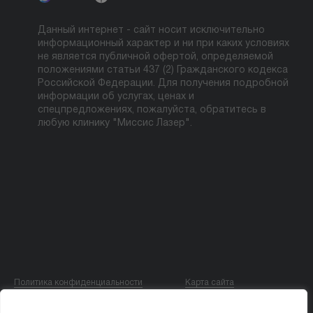
Данный интернет - сайт носит исключительно
информационный характер и ни при каких условиях
не является публичной офертой, определяемой
положениями статьи 437 (2) Гражданского кодекса
Российской Федерации. Для получения подробной
информации об услугах, ценах и
спецпредложениях, пожалуйста, обратитесь в
любую клинику "Миссис Лазер".
Политика конфиденциальности
Карта сайта
© ООО «МИССИС ЛЭ»