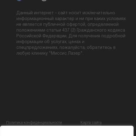
Данный интернет - сайт носит исключительно
информационный характер и ни при каких условиях
не является публичной офертой, определяемой
положениями статьи 437 (2) Гражданского кодекса
Российской Федерации. Для получения подробной
информации об услугах, ценах и
спецпредложениях, пожалуйста, обратитесь в
любую клинику "Миссис Лазер".
Политика конфиденциальности
Карта сайта
© ООО «МИССИС ЛЭ»