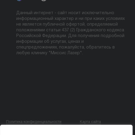
Данный интернет - сайт носит исключительно
информационный характер и ни при каких условиях
не является публичной офертой, определяемой
положениями статьи 437 (2) Гражданского кодекса
Российской Федерации. Для получения подробной
информации об услугах, ценах и
спецпредложениях, пожалуйста, обратитесь в
любую клинику "Миссис Лазер".
Политика конфиденциальности
Карта сайта
© ООО «МИССИС ЛЭ»