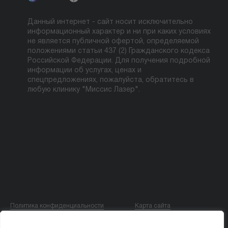
Данный интернет - сайт носит исключительно
информационный характер и ни при каких условиях
не является публичной офертой, определяемой
положениями статьи 437 (2) Гражданского кодекса
Российской Федерации. Для получения подробной
информации об услугах, ценах и
спецпредложениях, пожалуйста, обратитесь в
любую клинику "Миссис Лазер".
Политика конфиденциальности
Карта сайта
© ООО «МИССИС ЛЭ»