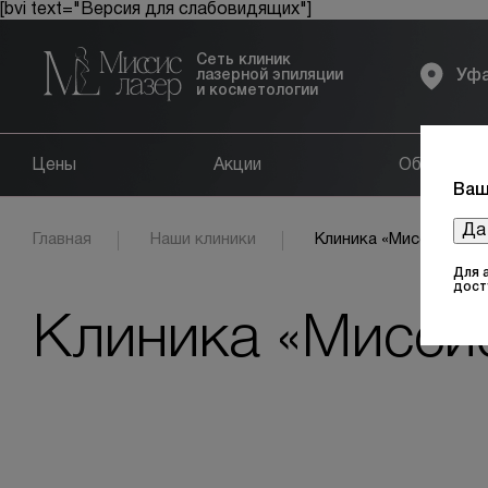
[bvi text="Версия для слабовидящих"]
Сеть клиник
лазерной эпиляции
Уф
и косметологии
Цены
Акции
Оборудов
Ваш
Да
Главная
Наши клиники
Клиника «Миссис Лазе
Для 
дост
Клиника «Миссис