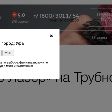
5,0
+7 (800) 301 17 54
ПРОЙТ
а
пн-вс: 10:00-22:00
ТЕСТ
178 оценок
✖
ание
Лицензии
Отзывы
 город: Уфа
Нет
р» на Трубной
авто выбора филиала включите
уп к местоположению
 Лазер» на Трубн