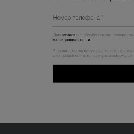
Номер телефона
*
Даю
согласие
на обработку моих персональны
конфиденциальности
.
Я соглашаюсь на получение рекламной и мар
электронной почте, телефону, мессенджерам,