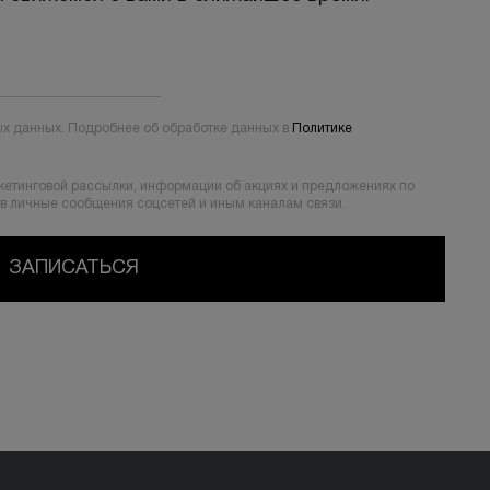
х данных. Подробнее об обработке данных в
Политике
кетинговой рассылки, информации об акциях и предложениях по
 в личные сообщения соцсетей и иным каналам связи.
ЗАПИСАТЬСЯ