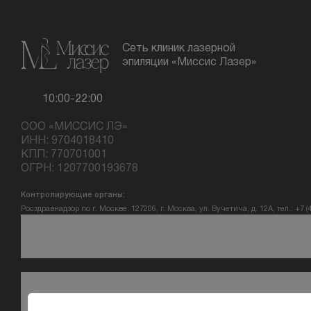
Сеть клиник лазерной
эпиляции «Миссис Лазер»
10:00-22:00
ООО «МИССИС ЛЭ»
ИНН: 9704018410
КПП: 770701001
ОГРН: 1207700193678
Контролирующие органы:
Росздравнадзор по г. Москве: 127206, г. Москва, ул. Вучетича, д. 12А, тел.: +7 (