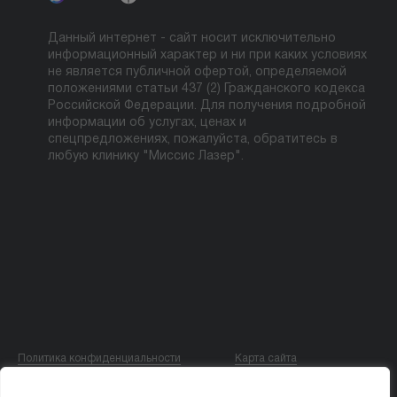
Данный интернет - сайт носит исключительно
информационный характер и ни при каких условиях
не является публичной офертой, определяемой
положениями статьи 437 (2) Гражданского кодекса
Российской Федерации. Для получения подробной
информации об услугах, ценах и
спецпредложениях, пожалуйста, обратитесь в
любую клинику "Миссис Лазер".
Политика конфиденциальности
Карта сайта
© ООО «МИССИС ЛЭ»